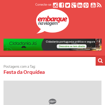
Conecte-se
Postagens com a Tag:
Festa da Orquídea