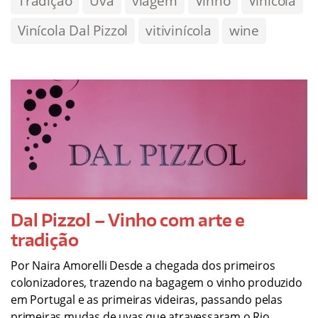
Tradição
Uva
viagem
Vinho
Vinícola
Vinícola Dal Pizzol
vitivinícola
wine
Dal Pizzol – Vinho com arte e
tradição
Por Naira Amorelli Desde a chegada dos primeiros
colonizadores, trazendo na bagagem o vinho produzido
em Portugal e as primeiras videiras, passando pelas
primeiras mudas de uvas que atravessaram o Rio