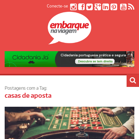
Conecte-se
Postagens com a Tag:
casas de aposta