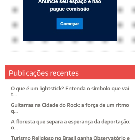
Publicações recentes
O que é um lightstick? Entenda o símbolo que vai
t...
Guitarras na Cidade do Rock: a força de um ritmo
q...
A floresta que separa a esperança da deportação:
o...
Turismo Religioso no Brasil ganha Observatório e