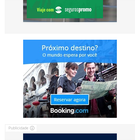
Publicidade