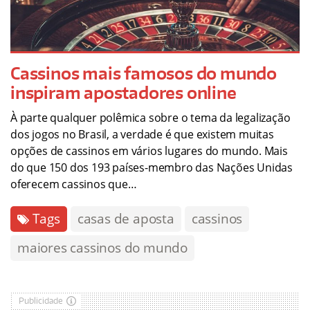
Cassinos mais famosos do mundo
inspiram apostadores online
À parte qualquer polêmica sobre o tema da legalização
dos jogos no Brasil, a verdade é que existem muitas
opções de cassinos em vários lugares do mundo. Mais
do que 150 dos 193 países-membro das Nações Unidas
oferecem cassinos que…
Tags
casas de aposta
cassinos
maiores cassinos do mundo
Publicidade