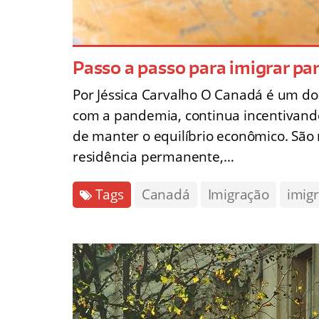
Passo a passo para imigrar pa
Por Jéssica Carvalho O Canadá é um d
com a pandemia, continua incentivando
de manter o equilíbrio econômico. São
residência permanente,…
Tags
Canadá
Imigração
imig