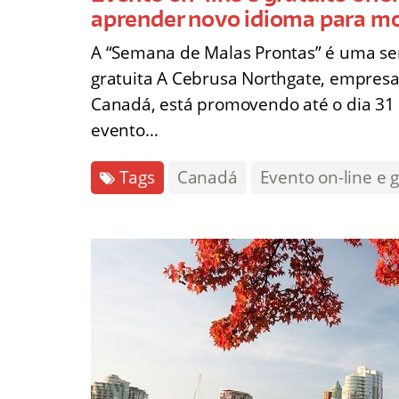
aprender novo idioma para m
A “Semana de Malas Prontas” é uma se
gratuita A Cebrusa Northgate, empresa
Canadá, está promovendo até o dia 31 
evento…
Tags
Canadá
Evento on-line e g