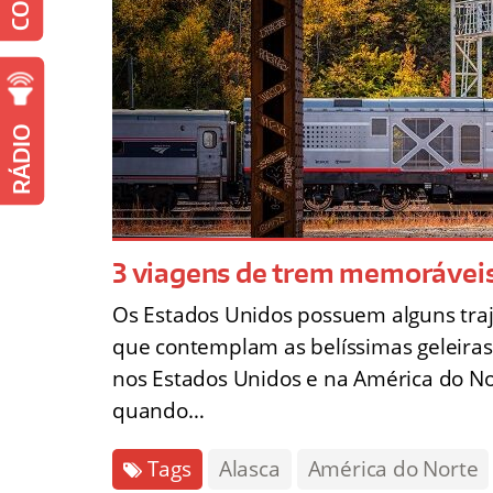
RÁDIO
3 viagens de trem memoráveis
Os Estados Unidos possuem alguns traje
que contemplam as belíssimas geleiras
nos Estados Unidos e na América do N
quando…
Tags
Alasca
América do Norte