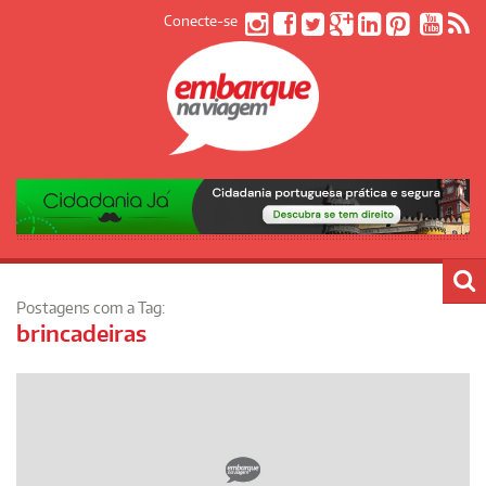
Conecte-se
Postagens com a Tag:
brincadeiras