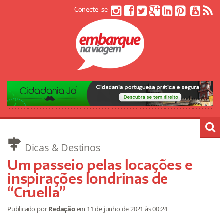
Conecte-se
Dicas & Destinos
Um passeio pelas locações e
inspirações londrinas de
“Cruella”
Publicado por
Redação
em
11 de junho de 2021
às 00:24