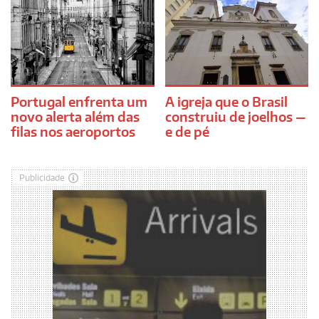
Portugal enfrenta um
A igreja que o Brasil
novo alerta além das
construiu de joelhos —
filas nos aeroportos
e de pé
Publicidade