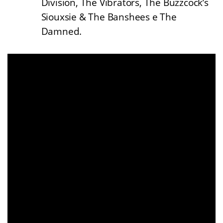
Division, The Vibrators, The Buzzcock’s
Siouxsie & The Banshees e The
Damned.