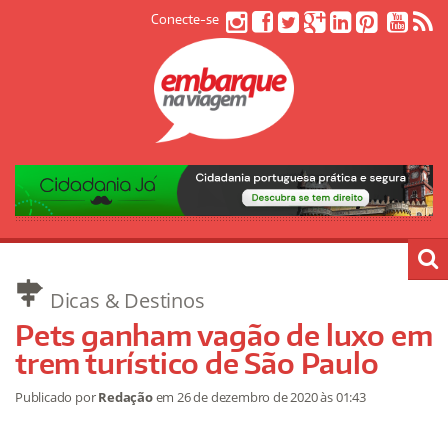
Conecte-se
Dicas & Destinos
Pets ganham vagão de luxo em
trem turístico de São Paulo
Publicado por
Redação
em
26 de dezembro de 2020
às 01:43