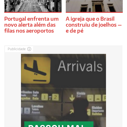
Portugal enfrenta um
A igreja que o Brasil
novo alerta além das
construiu de joelhos —
filas nos aeroportos
e de pé
Publicidade