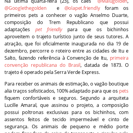
Na última quarta-feira (23), os cães
@Malugolden
,
@Googlethegolden
e
@olapet.friendly
foram os
primeiros pets a conhecer o vagão Anselmo Duarte,
composição do Trem Republicano que possui
adaptações
pet friendly
para que os bichinhos
aproveitem o trajeto turístico junto de seus tutores. A
atração, que foi oficialmente inaugurada no dia 19 de
dezembro, percorre o roteiro entre as cidades de Itu e
Salto, fazendo referência à Convenção de Itu,
primeira
convenção republicana do Brasil
, datada de 1873. O
trajeto é operado pela Serra Verde Express.
Para receber os animais de estimação, o vagão boutique
alia traços sofisticados, 100% adaptado para que os
pets
fiquem confortáveis e seguros. Segundo a arquiteta
Lucille Amaral, que assinou o projeto, a composição
possui poltronas exclusivas para os bichinhos, com
assentos feitos de tecido impermeável e cinto de
segurança. Os animais de pequeno e médio porte