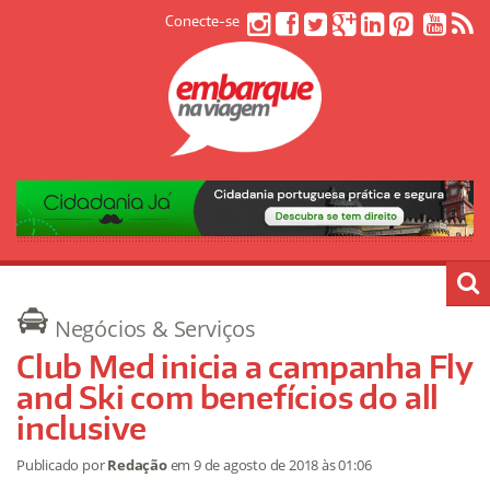
Conecte-se
Negócios & Serviços
Club Med inicia a campanha Fly
and Ski com benefícios do all
inclusive
Publicado por
Redação
em
9 de agosto de 2018
às 01:06