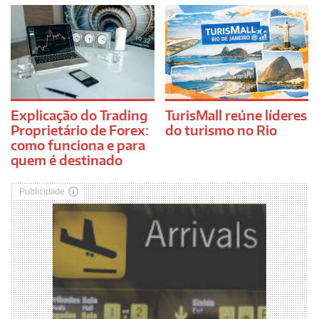
Explicação do Trading
TurisMall reúne líderes
Proprietário de Forex:
do turismo no Rio
como funciona e para
quem é destinado
Publicidade