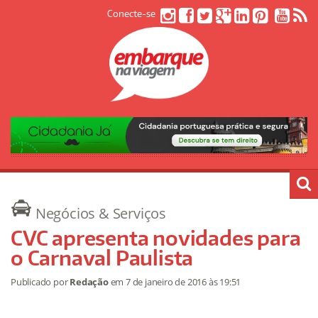
Conecte-se
Negócios & Serviços
CVC apresenta novidades para
o Carnaval Paulista
Publicado por
Redação
em
7 de janeiro de 2016
às 19:51