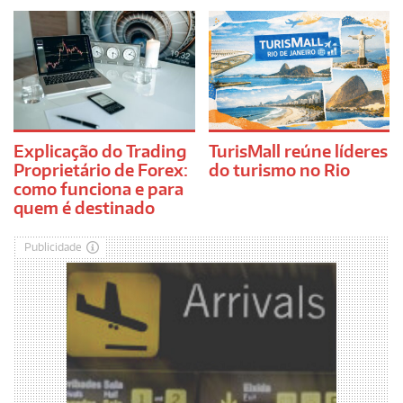
Explicação do Trading
TurisMall reúne líderes
Proprietário de Forex:
do turismo no Rio
como funciona e para
quem é destinado
Publicidade