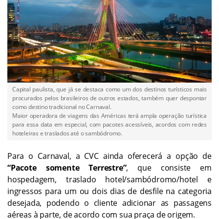
Capital paulista, que já se destaca como um dos destinos turísticos mais
procurados pelos brasileiros de outros estados, também quer despontar
como destino tradicional no Carnaval.
Maior operadora de viagens das Américas terá ampla operação turística
para essa data em especial, com pacotes acessíveis, acordos com redes
hoteleiras e traslados até o sambódromo.
Para o Carnaval, a CVC ainda oferecerá a opção de
“Pacote somente Terrestre”
, que consiste em
hospedagem, traslado hotel/sambódromo/hotel e
ingressos para um ou dois dias de desfile na categoria
desejada, podendo o cliente adicionar as passagens
aéreas à parte, de acordo com sua praça de origem.