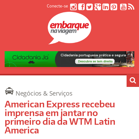
Conecte-se
Negócios & Serviços
American Express recebeu
imprensa em jantar no
primeiro dia da WTM Latin
America