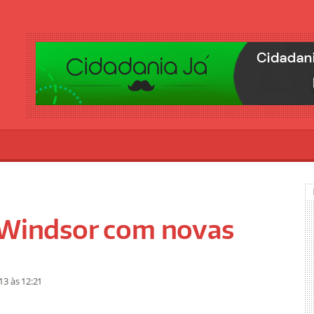
a Windsor com novas
013
às 12:21