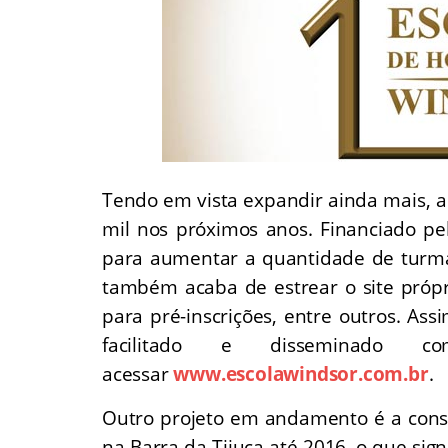
Tendo em vista expandir ainda mais, a
mil nos próximos anos. Financiado p
para aumentar a quantidade de turmas
também acaba de estrear o site própr
para pré-inscrições, entre outros. Ass
facilitado e disseminado c
acessar
www.escolawindsor.com.br
.
Outro projeto em andamento é a cons
na Barra da Tijuca até 2016, o que sign