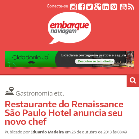
Conecte-se
Gastronomia etc.
Restaurante do Renaissance
São Paulo Hotel anuncia seu
novo chef
Publicado por
Eduardo Madeira
em
26 de outubro de 2013
às 08:49