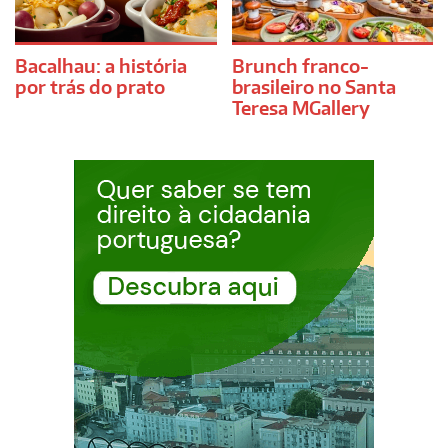
Bacalhau: a história
Brunch franco-
por trás do prato
brasileiro no Santa
Teresa MGallery