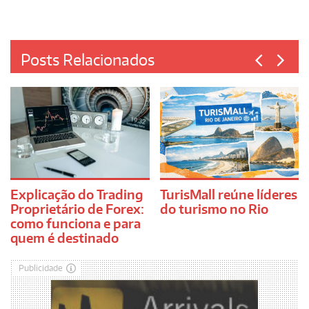
Posts Relacionados
Explicação do Trading
TurisMall reúne líderes
Proprietário de Forex:
do turismo no Rio
como funciona e para
quem é destinado
Publicidade