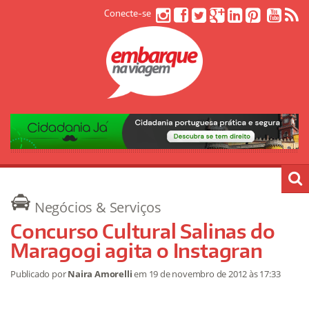
Conecte-se
Negócios & Serviços
Concurso Cultural Salinas do
Maragogi agita o Instagran
Publicado por
Naira Amorelli
em
19 de novembro de 2012
às 17:33