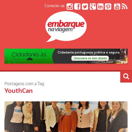
Conecte-se
Postagens com a Tag:
YouthCan