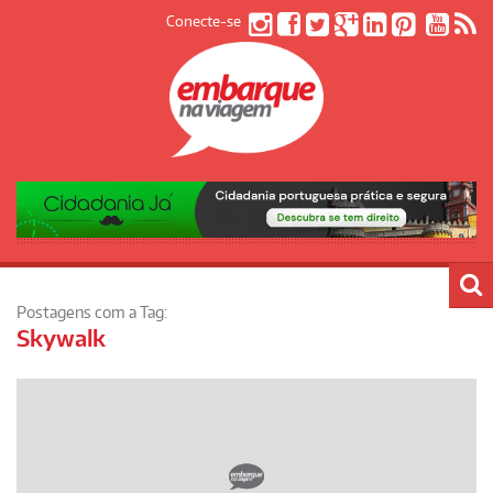
Conecte-se
Postagens com a Tag:
Skywalk