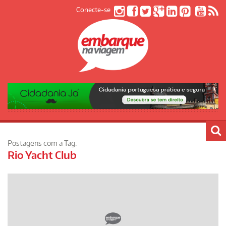
Conecte-se
Postagens com a Tag:
Rio Yacht Club