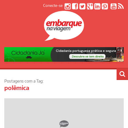
Conecte-se
Postagens com a Tag:
polêmica