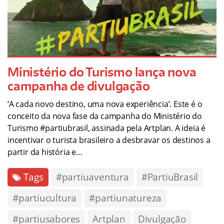
Ministério do Turismo lança nova
campanha de divulgação
‘A cada novo destino, uma nova experiência’. Este é o
conceito da nova fase da campanha do Ministério do
Turismo #partiubrasil, assinada pela Artplan. A ideia é
incentivar o turista brasileiro a desbravar os destinos a
partir da história e…
Tags
#partiuaventura
#PartiuBrasil
#partiucultura
#partiunatureza
#partiusabores
Artplan
Divulgação