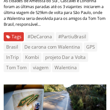
As cidades de Ametista do Sul , Cascavel e Londrina
foram as últimas paradas até os 3 viajantes iniciarem a
última viagem de 529km de volta para São Paulo, onde
a Walentina seria devolvida para os amigos da Tom Tom
Brasil, responsável…
Tags
#DeCarona
#PartiuBrasil
Brasil
De carona com Walentina
GPS
InTrip
Kombi
projeto Dar a Volta
Tom Tom
viagem
Walentina