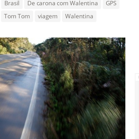
Brasil
De carona com Walentina
GPS
Tom Tom
viagem
Walentina