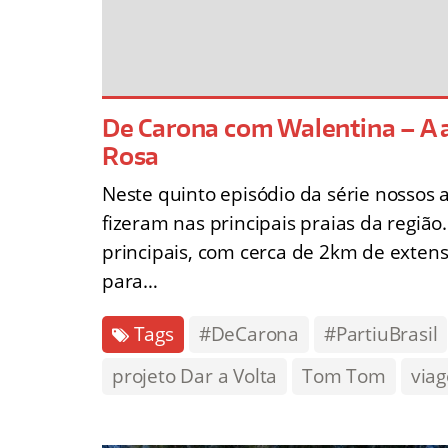
De Carona com Walentina – A 
Rosa
Neste quinto episódio da série nossos
fizeram nas principais praias da regiã
principais, com cerca de 2km de exten
para…
Tags
#DeCarona
#PartiuBrasil
projeto Dar a Volta
Tom Tom
via