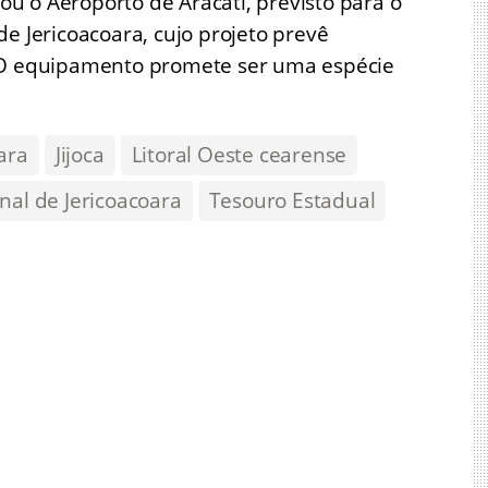
u o Aeroporto de Aracati, previsto para o
e Jericoacoara, cujo projeto prevê
. O equipamento promete ser uma espécie
ara
Jijoca
Litoral Oeste cearense
nal de Jericoacoara
Tesouro Estadual