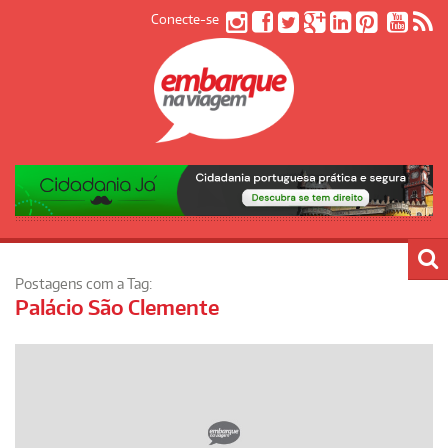
Conecte-se
Postagens com a Tag:
Palácio São Clemente