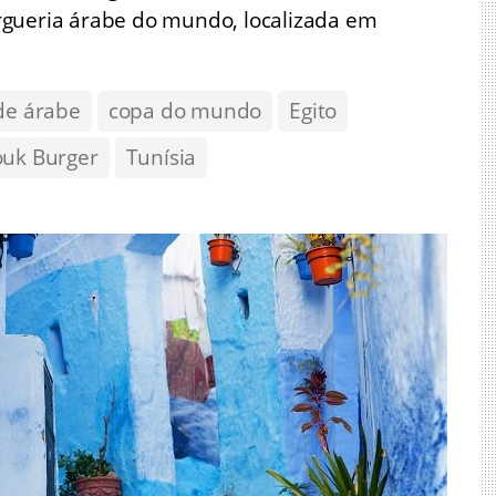
rgueria árabe do mundo, localizada em
e árabe
copa do mundo
Egito
ouk Burger
Tunísia