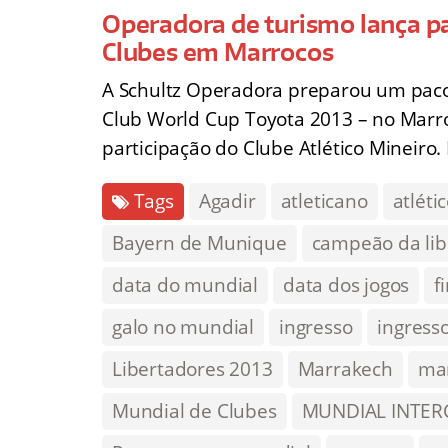
Operadora de turismo lança pa
Clubes em Marrocos
A Schultz Operadora preparou um pacot
Club World Cup Toyota 2013 – no Marro
participação do Clube Atlético Mineiro.
Tags
Agadir
atleticano
atléti
Bayern de Munique
campeão da lib
data do mundial
data dos jogos
f
galo no mundial
ingresso
ingress
Libertadores 2013
Marrakech
ma
Mundial de Clubes
MUNDIAL INTER