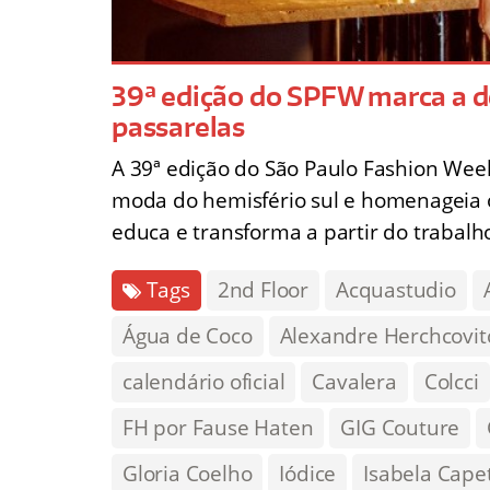
39ª edição do SPFW marca a d
passarelas
A 39ª edição do São Paulo Fashion Wee
moda do hemisfério sul e homenageia o f
educa e transforma a partir do trabalh
Tags
2nd Floor
Acquastudio
Água de Coco
Alexandre Herchcovit
calendário oficial
Cavalera
Colcci
FH por Fause Haten
GIG Couture
Gloria Coelho
Iódice
Isabela Cape