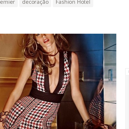
remier
decoração
Fashion Hotel