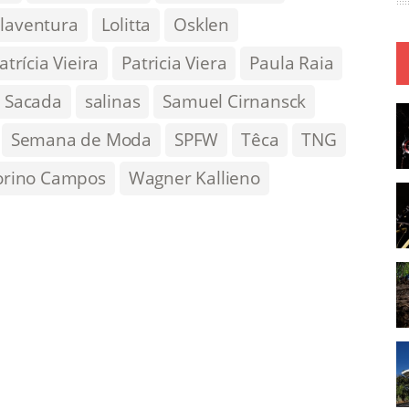
llaventura
Lolitta
Osklen
atrícia Vieira
Patricia Viera
Paula Raia
Sacada
salinas
Samuel Cirnansck
Semana de Moda
SPFW
Têca
TNG
orino Campos
Wagner Kallieno