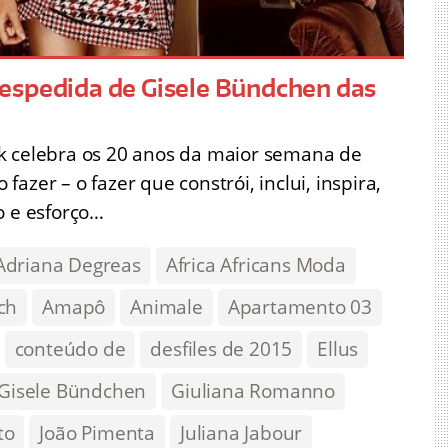
espedida de Gisele Bündchen das
k celebra os 20 anos da maior semana de
azer – o fazer que constrói, inclui, inspira,
o e esforço…
Adriana Degreas
Africa Africans Moda
ch
Amapô
Animale
Apartamento 03
conteúdo de
desfiles de 2015
Ellus
Gisele Bündchen
Giuliana Romanno
to
João Pimenta
Juliana Jabour