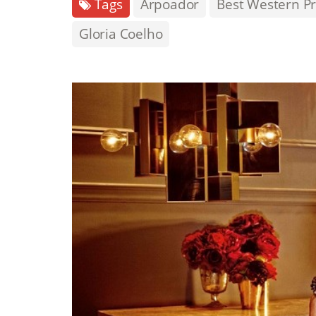
Tags
Arpoador
Best Western P
Gloria Coelho