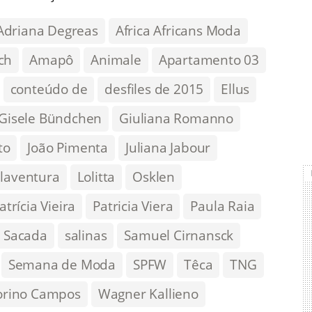
Adriana Degreas
Africa Africans Moda
ch
Amapô
Animale
Apartamento 03
conteúdo de
desfiles de 2015
Ellus
Gisele Bündchen
Giuliana Romanno
to
João Pimenta
Juliana Jabour
llaventura
Lolitta
Osklen
atrícia Vieira
Patricia Viera
Paula Raia
Sacada
salinas
Samuel Cirnansck
Semana de Moda
SPFW
Têca
TNG
orino Campos
Wagner Kallieno