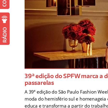
RÁDIO
39ª edição do SPFW marca a d
passarelas
A 39ª edição do São Paulo Fashion Wee
moda do hemisfério sul e homenageia o f
educa e transforma a partir do trabalh