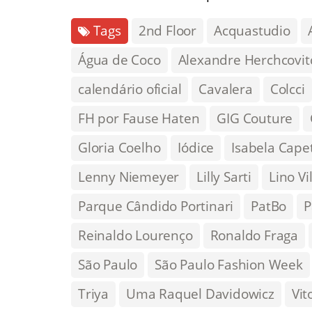
Tags
2nd Floor
Acquastudio
Água de Coco
Alexandre Herchcovit
calendário oficial
Cavalera
Colcci
FH por Fause Haten
GIG Couture
Gloria Coelho
Iódice
Isabela Cape
Lenny Niemeyer
Lilly Sarti
Lino Vi
Parque Cândido Portinari
PatBo
P
Reinaldo Lourenço
Ronaldo Fraga
São Paulo
São Paulo Fashion Week
Triya
Uma Raquel Davidowicz
Vit