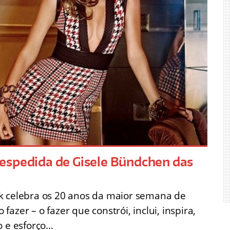
espedida de Gisele Bündchen das
k celebra os 20 anos da maior semana de
azer – o fazer que constrói, inclui, inspira,
o e esforço…