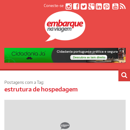
Conecte-se
Postagens com a Tag:
estrutura de hospedagem