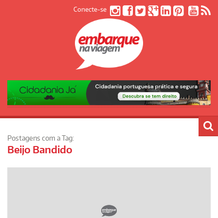
Conecte-se
Postagens com a Tag:
Beijo Bandido