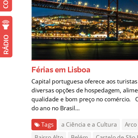
RÁDIO
Férias em Lisboa
Capital portuguesa oferece aos turista
diversas opções de hospedagem, alimen
qualidade e bom preço no comércio. O 
do ano no Brasil…
Tags
a Ciência e a Cultura
Arco
Bairro Alto
Belém
Castelo de São 