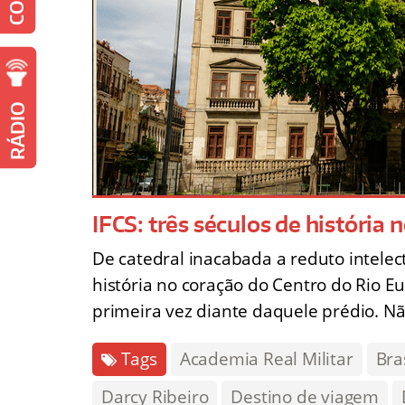
RÁDIO
IFCS: três séculos de história 
De catedral inacabada a reduto intelect
história no coração do Centro do Rio E
primeira vez diante daquele prédio. Nã
Tags
Academia Real Militar
Bra
Darcy Ribeiro
Destino de viagem