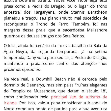
exótica Downhill Strand. Talvez você reconheça esta
praia como a Pedra do Dragão, ou o lugar do trono
ancestral dos Targaryens, onde Stannis Baratheon
planejou e traçou seu plano (muito mal sucedido) de
reconquistar o Trono de Ferro. Também, foi nas
margens dessa praia que a sacerdotisa Melisandre
queimou os deuses antigos dos Sete Reinos.
O local ainda foi cenário da incrível batalha da Baía da
Água Negra, da segunda temporada. Já na sétima
temporada, Dany volta para seu lar, a Pedra do Dragão,
mantendo a praia como centro das atenções nos
próximos episódios.
Na vida real, a Downhill Beach não é cercada pelo
domínio de Daenerys, mas sim pelas “ruínas elegantes
do Templo de Mussenden, que datam o século 18”,
como confirmado pelo
principal site de turismo da
Irlanda
. Por isso, vale a pena considerar a Irlanda do
Norte como um ponto de partida para a sua aventura