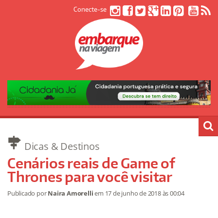
Conecte-se
Dicas & Destinos
Cenários reais de Game of
Thrones para você visitar
Publicado por
Naira Amorelli
em
17 de junho de 2018
às 00:04