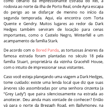
como cenário da impressionante Estrada do Rei, a
rodovia ao norte da ilha de Porto Real, onde Ayra escapa
do perigo ao se disfarçar de menino no início da
segunda temporada. Aqui, ela encontra com Torta
Quente e Gendry. Muitos lugares ao redor da Dark
Hedges também serviram de locação para cenas
importantes, como o Castelo Negro, Winterfell e um
acampamento da família Stark.
De acordo com o
Bored Panda
, as tortuosas árvores da
famosa estrada foram plantadas no século 18 pela
família Stuart, proprietária da vizinha Gracehill House,
com o intuito de impressionar seus visitantes.
Caso você esteja planejando uma viagem a Dark Hedges,
tome cuidado: existe uma lenda local que diz que suas
árvores são assombradas por uma senhora cinzenta (a
“Grey Lady”) que paira silenciosamente na estrada ao
anoitecer. Deu ainda mais vontade de conhecer? Então
vá para o norte da Bregagh Road, em Ballymoney, na