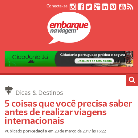
Conecte-se
Dicas & Destinos
5 coisas que você precisa saber
antes de realizar viagens
internacionais
Publicado por
Redação
em
23 de março de 2017
às 16:22