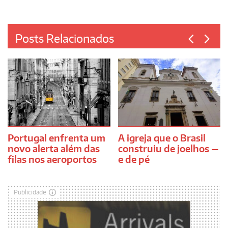
Posts Relacionados
Portugal enfrenta um
A igreja que o Brasil
novo alerta além das
construiu de joelhos —
filas nos aeroportos
e de pé
Publicidade