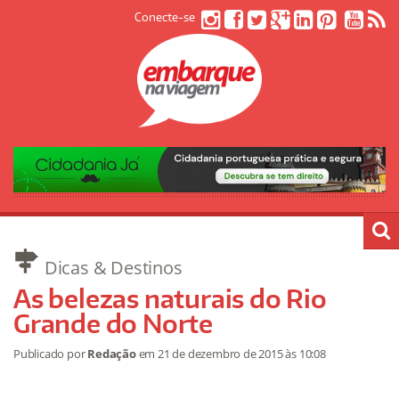
Conecte-se
Dicas & Destinos
As belezas naturais do Rio
Grande do Norte
Publicado por
Redação
em
21 de dezembro de 2015
às 10:08