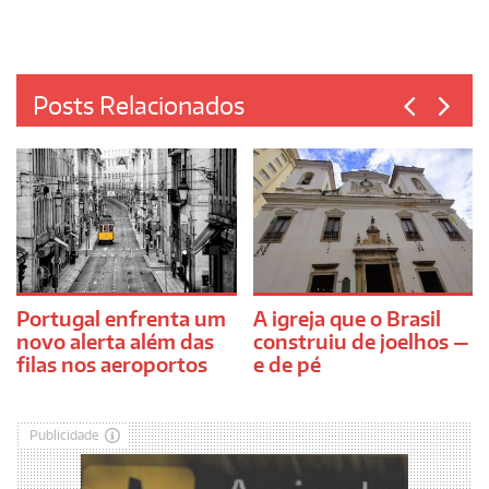
Posts Relacionados
Portugal enfrenta um
A igreja que o Brasil
novo alerta além das
construiu de joelhos —
filas nos aeroportos
e de pé
Publicidade