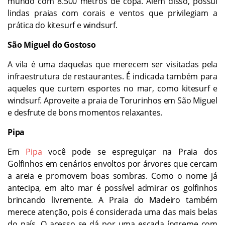
mundo com 8.500 metros de copa. Além disso, possui
lindas praias com corais e ventos que privilegiam a
prática do kitesurf e windsurf.
São Miguel do Gostoso
A vila é uma daquelas que merecem ser visitadas pela
infraestrutura de restaurantes. É indicada também para
aqueles que curtem esportes no mar, como kitesurf e
windsurf. Aproveite a praia de Torurinhos em São Miguel
e desfrute de bons momentos relaxantes.
Pipa
Em
Pipa
você pode se espreguiçar na Praia dos
Golfinhos em cenários envoltos por árvores que cercam
a areia e promovem boas sombras. Como o nome já
antecipa, em alto mar é possível admirar os golfinhos
brincando livremente. A Praia do Madeiro também
merece atenção, pois é considerada uma das mais belas
do país. O acesso se dá por uma escada íngreme com