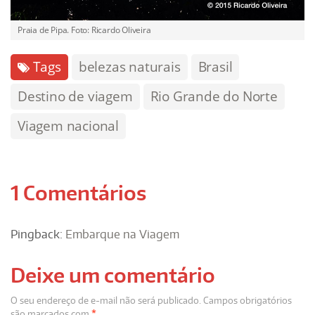
Praia de Pipa. Foto: Ricardo Oliveira
Tags
belezas naturais
Brasil
Destino de viagem
Rio Grande do Norte
Viagem nacional
1 Comentários
Pingback:
Embarque na Viagem
Deixe um comentário
O seu endereço de e-mail não será publicado.
Campos obrigatórios
são marcados com
*