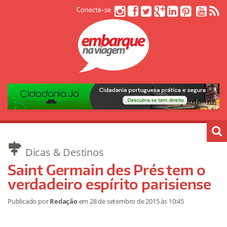
Conecte-se
Dicas & Destinos
Saint Germain des Prés tem o
verdadeiro espírito parisiense
Publicado por
Redação
em
28 de setembro de 2015
às 10:45