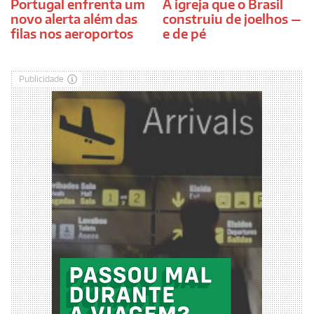
Portugal enfrenta um
A igreja que o Brasil
novo alerta além das
construiu de joelhos —
filas nos aeroportos
e de pé
Publicidade