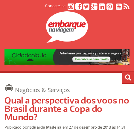
Conecte-se
Negócios & Serviços
Qual a perspectiva dos voos no
Brasil durante a Copa do
Mundo?
Publicado por
Eduardo Madeira
em
27 de dezembro de 2013
às 14:31