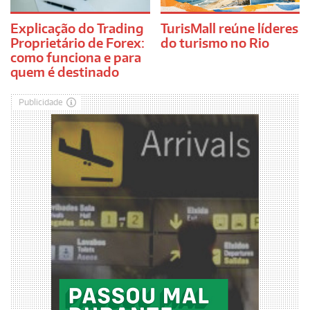
Explicação do Trading
TurisMall reúne líderes
Proprietário de Forex:
do turismo no Rio
como funciona e para
quem é destinado
Publicidade