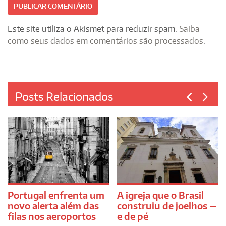
Este site utiliza o Akismet para reduzir spam.
Saiba
como seus dados em comentários são processados
.
Posts Relacionados
Portugal enfrenta um
A igreja que o Brasil
novo alerta além das
construiu de joelhos —
filas nos aeroportos
e de pé