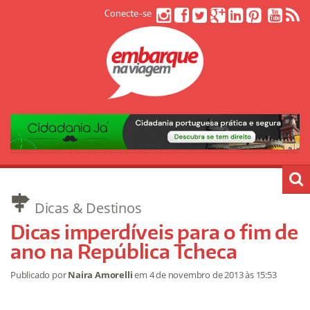
Conecte-se
Dicas & Destinos
Dicas imperdíveis para o fim de
ano na República Tcheca
Publicado por
Naira Amorelli
em
4 de novembro de 2013
às 15:53