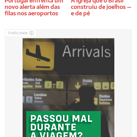
Portugal enfrenta um
A igreja que o Brasil
novo alerta além das
construiu de joelhos —
filas nos aeroportos
e de pé
Publicidade