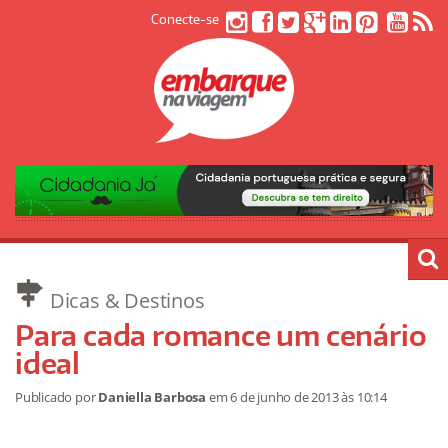
Conecte-se
Dicas & Destinos
Para cada romance um cenário
ideal
Publicado por
Daniella Barbosa
em
6 de junho de 2013
às 10:14