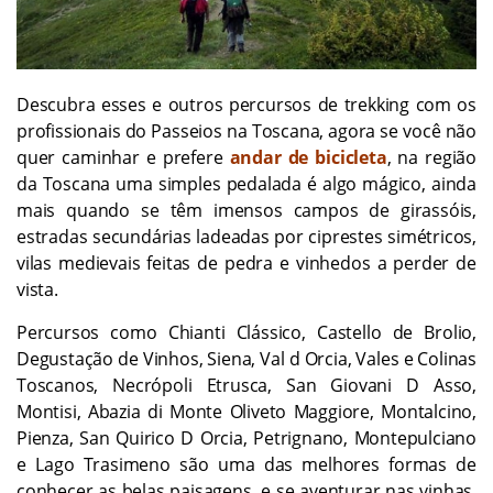
Descubra esses e outros percursos de trekking com os
profissionais do Passeios na Toscana, agora se você não
quer caminhar e prefere
andar de bicicleta
, na região
da Toscana uma simples pedalada é algo mágico, ainda
mais quando se têm imensos campos de girassóis,
estradas secundárias ladeadas por ciprestes simétricos,
vilas medievais feitas de pedra e vinhedos a perder de
vista.
Percursos como Chianti Clássico, Castello de Brolio,
Degustação de Vinhos, Siena, Val d Orcia, Vales e Colinas
Toscanos, Necrópoli Etrusca, San Giovani D Asso,
Montisi, Abazia di Monte Oliveto Maggiore, Montalcino,
Pienza, San Quirico D Orcia, Petrignano, Montepulciano
e Lago Trasimeno são uma das melhores formas de
conhecer as belas paisagens, e se aventurar nas vinhas,