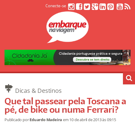
Conecte-se
Dicas & Destinos
Que tal passear pela Toscana a
pé, de bike ou numa Ferrari?
Publicado por
Eduardo Madeira
em
10 de abril de 2013
às 09:15