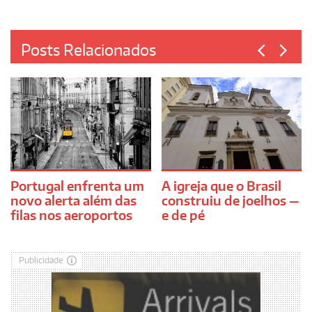
Posts Relacionados
Portugal enfrenta um
A igreja que o Brasil
novo alerta além das
construiu de joelhos —
filas nos aeroportos
e de pé
Publicidade