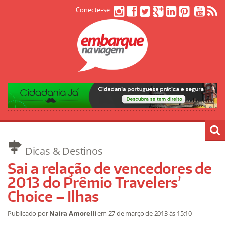
Conecte-se
Dicas & Destinos
Sai a relação de vencedores de
2013 do Prêmio Travelers’
Choice – Ilhas
Publicado por
Naira Amorelli
em
27 de março de 2013
às 15:10