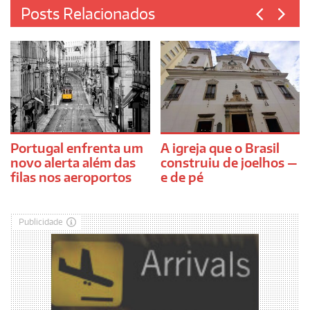
Posts Relacionados
Portugal enfrenta um
A igreja que o Brasil
novo alerta além das
construiu de joelhos —
filas nos aeroportos
e de pé
Publicidade