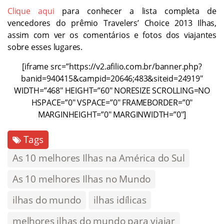
Clique aqui
para conhecer a lista completa de
vencedores do prêmio Travelers’ Choice 2013 Ilhas,
assim com ver os comentários e fotos dos viajantes
sobre esses lugares.
[iframe src=”https://v2.afilio.com.br/banner.php?
banid=940415&campid=20646;483&siteid=24919″
WIDTH=”468″ HEIGHT=”60″ NORESIZE SCROLLING=NO
HSPACE=”0″ VSPACE=”0″ FRAMEBORDER=”0″
MARGINHEIGHT=”0″ MARGINWIDTH=”0″]
Tags
As 10 melhores Ilhas na América do Sul
As 10 melhores Ilhas no Mundo
ilhas do mundo
ilhas idílicas
melhores ilhas do mundo para viajar