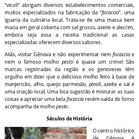
“vicoli” abrigam diversos estabelecimentos comerciais,
muitos especializados na fabricação da “
focaccia
”, uma
iguaria da culinária local. Trata-se de uma massa bem
macia em geral coberta com sal grosso, azeite e alecrim,
embora seja essa a receita tradicional as casas
especializadas oferecem diversos sabores.
Aliás, visitar Gênova e não experimentar nem
focaccia
e
nem o famoso molho
pesto
é quase um crime! São
marcas registradas da região e os genoveses têm
orgulho em dizer que o delicioso molho feito à base de
manjericão, alho, queijo parmesão,
pinoli
, azeite e sal é
uma criação local. Uma boa sugestão é misturar as suas
coisas e apreciar uma bela
focaccia
recém-saída do forno
acompanha de molho
pesto
.
Séculos de História
O centro histórico
de Gênova é