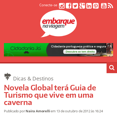
Conecte-se
Dicas & Destinos
Novela Global terá Guia de
Turismo que vive em uma
caverna
Publicado por
Naira Amorelli
em
13 de outubro de 2012
às 16:24