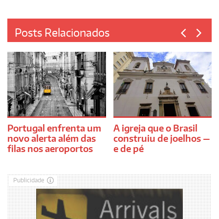
Posts Relacionados
Portugal enfrenta um
A igreja que o Brasil
novo alerta além das
construiu de joelhos —
filas nos aeroportos
e de pé
Publicidade