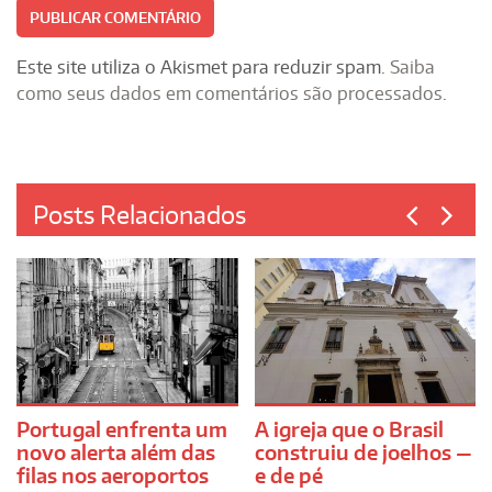
Este site utiliza o Akismet para reduzir spam.
Saiba
como seus dados em comentários são processados
.
Posts Relacionados
Portugal enfrenta um
A igreja que o Brasil
novo alerta além das
construiu de joelhos —
filas nos aeroportos
e de pé