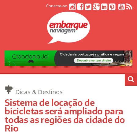
Conecte-se
Dicas & Destinos
Sistema de locação de
bicicletas será ampliado para
todas as regiões da cidade do
Rio