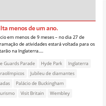
alta menos de um ano.
nicio em menos de 9 meses – no dia 27 de
gramação de atividades estará voltada para os
starão na Inglaterra….
e Guards Parade
Hyde Park
Inglaterra
araolímpicos
Jubileu de diamantes
íadas
Palácio de Buckingham
turismo
Visit Britain
Wembley