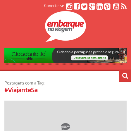
Conecte-se
Postagens com a Tag:
#ViajanteSa