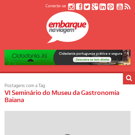
Conecte-se
Postagens com a Tag:
VI Seminário do Museu da Gastronomia
Baiana