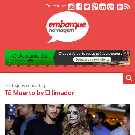
Conecte-se
Postagens com a Tag:
Tô Muerto by El Jimador