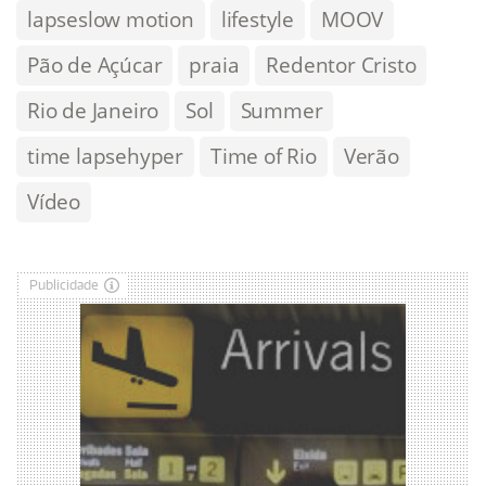
lapseslow motion
lifestyle
MOOV
Pão de Açúcar
praia
Redentor Cristo
Rio de Janeiro
Sol
Summer
time lapsehyper
Time of Rio
Verão
Vídeo
Publicidade