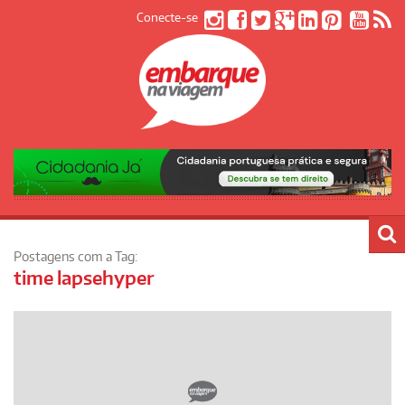
Conecte-se
Postagens com a Tag:
time lapsehyper