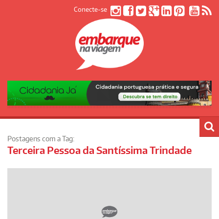
Conecte-se
Postagens com a Tag:
Terceira Pessoa da Santíssima Trindade