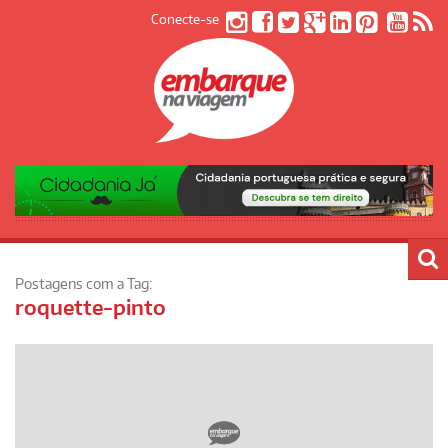
Conecte-se
Postagens com a Tag:
roquette-pinto