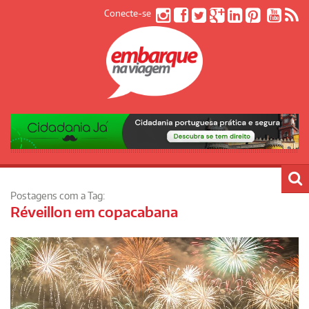
Conecte-se
Postagens com a Tag:
Réveillon em copacabana