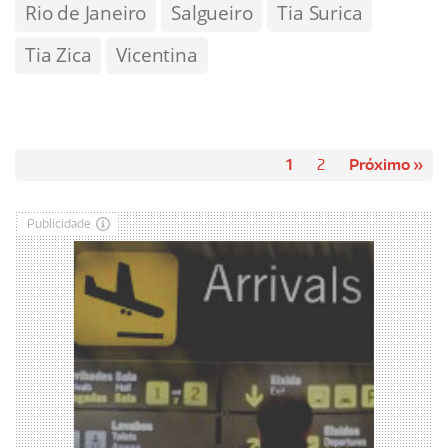
Rio de Janeiro
Salgueiro
Tia Surica
Tia Zica
Vicentina
1
2
Próximo »
Publicidade