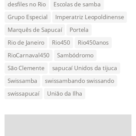
desfiles no Rio
Escolas de samba
Grupo Especial
Imperatriz Leopoldinense
Marquês de Sapucaí
Portela
Rio de Janeiro
Rio450
Rio450anos
RioCarnaval450
Sambódromo
São Clemente
sapucaí Unidos da tijuca
Swissamba
swissambando swissando
swissapucaí
União da Ilha