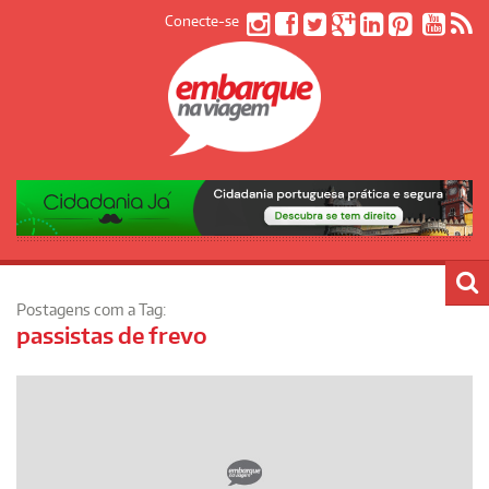
Conecte-se
Postagens com a Tag:
passistas de frevo